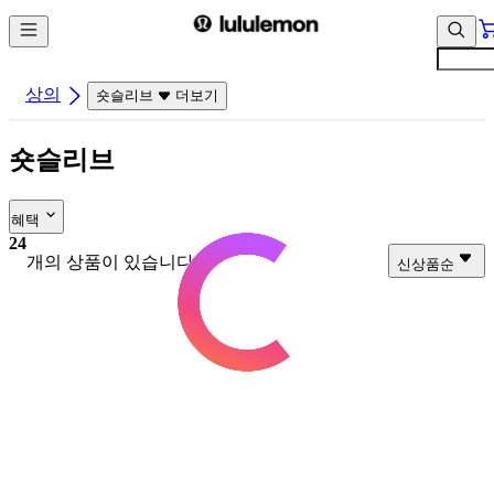
컨
앱
텐
바
츠
바
바
로
상의
숏슬리브
더보기
로
가
가
기
숏슬리브
기
혜택
24
개의 상품이 있습니다.
신상품순